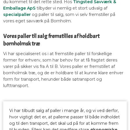
du kommet til det rette sted. Hos
Tingsted Savværk &
Emballage ApS
tilbyder vi nemlig et stort udvalg af
specialpaller
og paller til salg, som vi selv fremstiller på
vores eget savværk på Bornholm.
Vores paller til salg fremstilles af holdbart
bornholmsk træ
Vi har specialiseret os i at fremstille paller til forskellige
former for erhverv, som har behov for at få fragtet deres
varer på sikker vis fra A til B. Vores paller er fremstillet af
bornholmsk træ, og de er holdbare til at kunne klare enhver
form for transport, herunder både søtransport og
lufttransport.
Vi har tilbudt salg af paller i mange år, og vi ved derfor,
hvor vigtigt det er, at pallerne passer til både indholdet
og til den transport, det skal ud på for at komme frem
til kunden. Ellers kan det medføre store
økonomiske